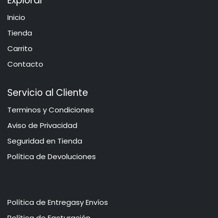
Explorar
Inicio
​​​Tie​n​d​a
Carrito
Contacto
Servicio al Cliente
​​​​​​​​​​​​​​​​​​T​e​r​mi​n​o​s​ ​y​ Co​n​di​cio​ne​s
Aviso de Privacidad
​​​​​​​​S​e​gu​r​idad ​en​ Ti​enda
Política de Devoluciones
Política de Entregasy Envíos
​​​​​P​o​l​​ít​ica de Facturación