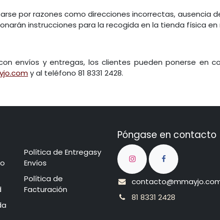
arse por razones como direcciones incorrectas, ausencia del
ionarán instrucciones para la recogida en la tienda física e
con envíos y entregas, los clientes pueden ponerse en c
jo.com
y al teléfono 81 8331 2428.
Póngase en contacto
Política de Entregasy
cio​
Envíos
​​​​​P​o​l​​ít​ica de
contacto@mmayjo.co
d
Facturación
81 8331 2428
nda