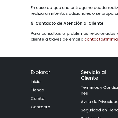
En caso de que una entrega no pueda realiz
realizarán intentos adicionales o se proporc
9. Contacto de Atención al Cliente:
Para consultas o problemas relacionados 
cliente a través de email a
contacto@mmay
Explorar
Servicio al
Cliente
Inicio
​​​​​​​​​​​​​​​​​​T​e​r​mi​n​o​s​ ​y​ Co​n​di​
​​​Tie​n​d​a
ne​s
Carrito
Aviso de Privacida
Contacto
​​​​​​​​S​e​gu​r​idad ​en​ Ti​e