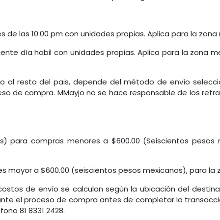
es de las 10:00 pm con unidades propias. Aplica para la zon
uiente día habil con unidades propias. Aplica para la zona
 al resto del pais, depende del método de envío seleccio
eso de compra. MMayjo no se hace responsable de los retr
os) para compras menores a $600.00 (Seiscientos pesos 
es mayor a $600.00 (seiscientos pesos mexicanos), para la
 costos de envío se calculan según la ubicación del destina
nte el proceso de compra antes de completar la transacc
éfono 81 8331 2428.