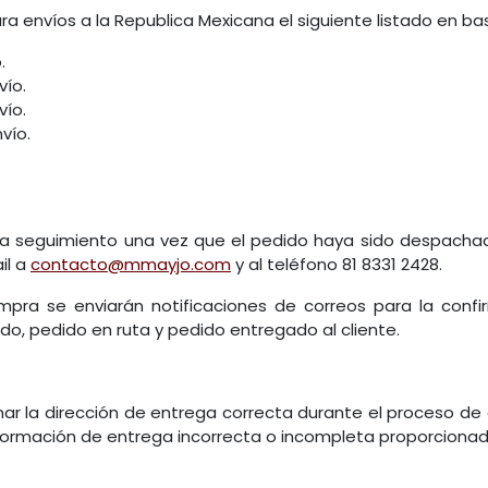
 envíos a la Republica Mexicana el siguiente listado en bas
.
vío.
vío.
nvío.
 seguimiento una vez que el pedido haya sido despachado
il a
contacto@mmayjo.com
y al teléfono 81 8331 2428.
ompra se enviarán notificaciones de correos para la con
o, pedido en ruta y pedido entregado al cliente.
nar la dirección de entrega correcta durante el proceso 
formación de entrega incorrecta o incompleta proporcionada