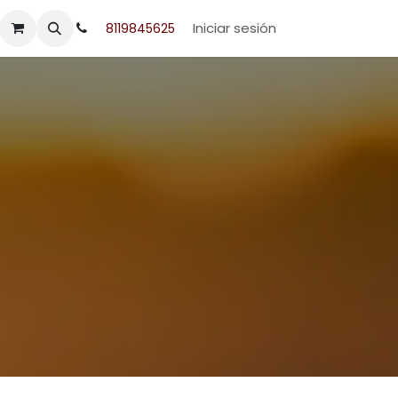
acto
Iniciar sesión
8119845625