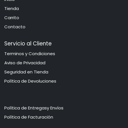
​​​Tie​n​d​a
Carrito
Contacto
Servicio al Cliente
​​​​​​​​​​​​​​​​​​T​e​r​mi​n​o​s​ ​y​ Co​n​di​cio​ne​s
Aviso de Privacidad
​​​​​​​​S​e​gu​r​idad ​en​ Ti​enda
Política de Devoluciones
Política de Entregasy Envíos
​​​​​P​o​l​​ít​ica de Facturación