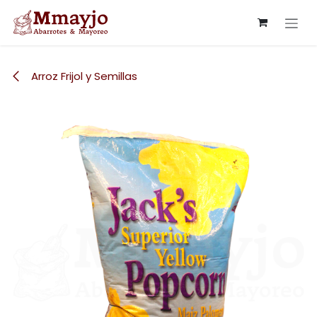
Ir al contenido
Arroz Frijol y Semillas