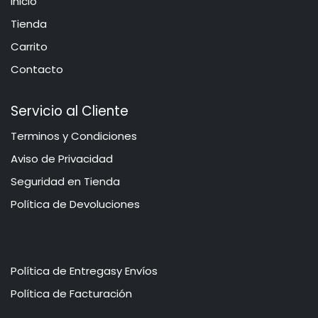
Inicio
​​​Tie​n​d​a
Carrito
Contacto
Servicio al Cliente
​​​​​​​​​​​​​​​​​​T​e​r​mi​n​o​s​ ​y​ Co​n​di​cio​ne​s
Aviso de Privacidad
​​​​​​​​S​e​gu​r​idad ​en​ Ti​enda
Política de Devoluciones
Política de Entregasy Envíos
​​​​​P​o​l​​ít​ica de Facturación