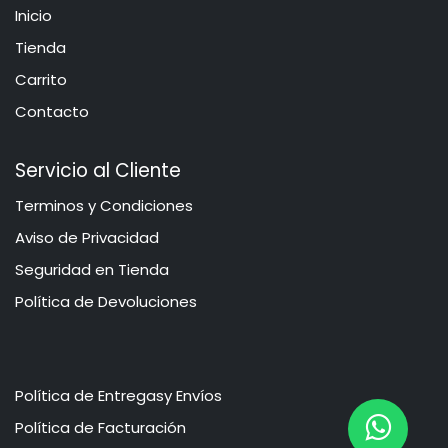
Inicio
​​​Tie​n​d​a
Carrito
Contacto
Servicio al Cliente
​​​​​​​​​​​​​​​​​​T​e​r​mi​n​o​s​ ​y​ Co​n​di​cio​ne​s
Aviso de Privacidad
​​​​​​​​S​e​gu​r​idad ​en​ Ti​enda
Política de Devoluciones
Política de Entregasy Envíos
​​​​​P​o​l​​ít​ica de Facturación