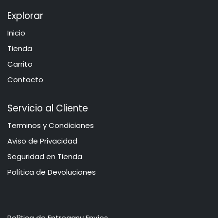
Explorar
Inicio
​​​Tie​n​d​a
Carrito
Contacto
Servicio al Cliente
​​​​​​​​​​​​​​​​​​T​e​r​mi​n​o​s​ ​y​ Co​n​di​cio​ne​s
Aviso de Privacidad
​​​​​​​​S​e​gu​r​idad ​en​ Ti​enda
Política de Devoluciones
Política de Entregasy Envíos