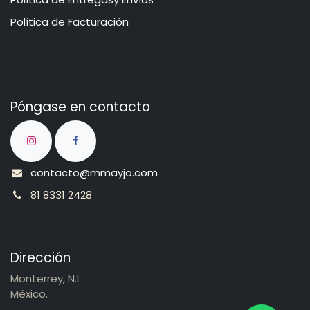
​​​​​P​o​l​​ít​ica de Facturación
Póngase en contacto
contacto@mmayjo.com
81 8331 2428
Dirección
Monterrey, N.L
México.