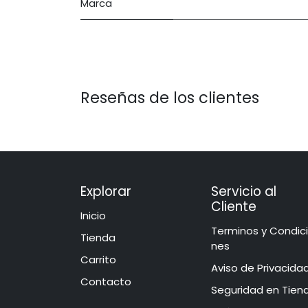
Marca
Reseñas de los clientes
Explorar
Servicio al
Cliente
Inicio
​​​​​​​​​​​​​​​​​​T​e​r​mi​n​o​s​ ​y​ Co​n​di​
​​​Tie​n​d​a
ne​s
Carrito
Aviso de Privacida
Contacto
​​​​​​​​S​e​gu​r​idad ​en​ Ti​e