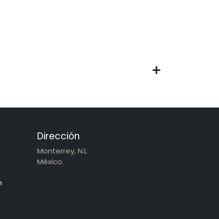
Dirección
Monterrey, N.L
México.
m