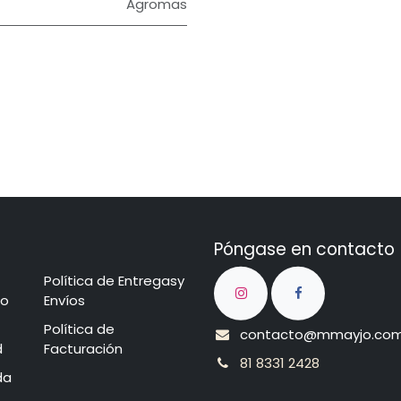
Agromas
Póngase en contacto
Política de Entregasy
cio​
Envíos
​​​​​P​o​l​​ít​ica de
contacto@mmayjo.co
d
Facturación
81 8331 2428
nda