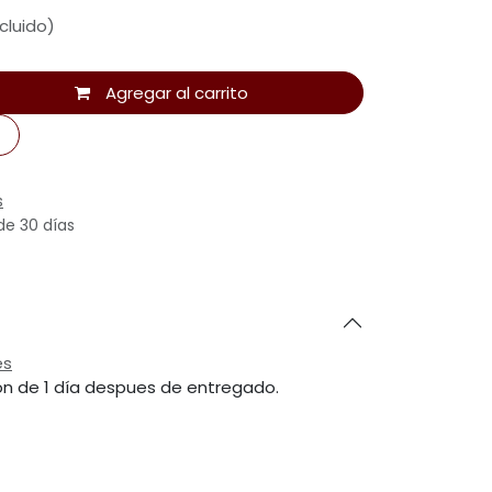
cluido)
Agregar al carrito
s
de 30 días
es
ón de 1 día despues de entregado.