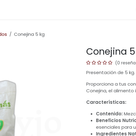
Categorias
Blog
Ayuda
Preguntas
Cont
dos
Conejina 5 kg
Conejina 5
(0 reseña
Presentación de 5 kg.
Proporciona a tus cone
Conejina, el alimento 
Características:
Contenido:
Mezcl
Beneficios Nutri
esenciales para un
Ingredientes Nat