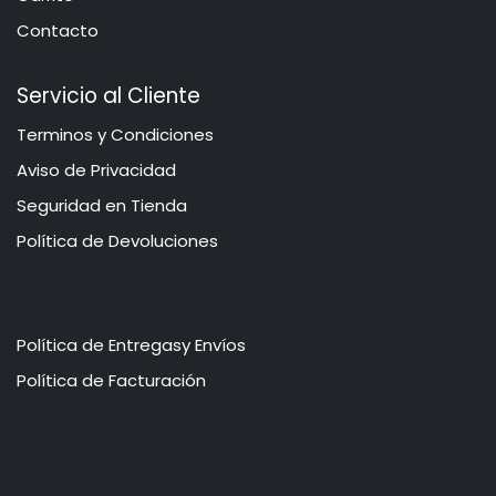
Contacto
Servicio al Cliente
​​​​​​​​​​​​​​​​​​T​e​r​mi​n​o​s​ ​y​ Co​n​di​cio​ne​s
Aviso de Privacidad
​​​​​​​​S​e​gu​r​idad ​en​ Ti​enda
Política de Devoluciones
Política de Entregasy Envíos
​​​​​P​o​l​​ít​ica de Facturación