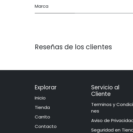
Marca
Reseñas de los clientes
Explorar
Servicio al
Cliente
Inicio
​​​​​​​​​​​​​​​​​​T​e​r​mi​n​o​s​ ​y​ Co​n​di​
​​​Tie​n​d​a
ne​s
Carrito
Aviso de Privacida
Contacto
​​​​​​​​S​e​gu​r​idad ​en​ Ti​e