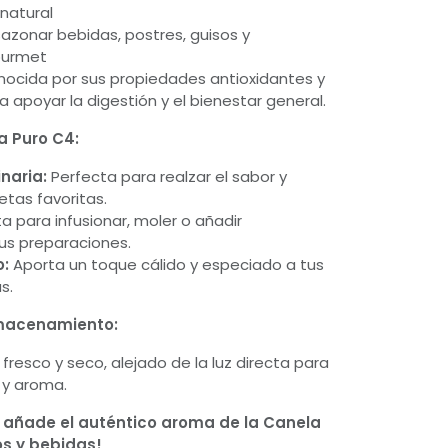
natural
sazonar bebidas, postres, guisos y
ourmet
ocida por sus propiedades antioxidantes y
 apoyar la digestión y el bienestar general.
a Puro C4:
inaria:
Perfecta para realzar el sabor y
tas favoritas.
ta para infusionar, moler o añadir
us preparaciones.
o:
Aporta un toque cálido y especiado a tus
s.
lmacenamiento:
fresco y seco, alejado de la luz directa para
 y aroma.
y añade el auténtico aroma de la Canela
los y bebidas!