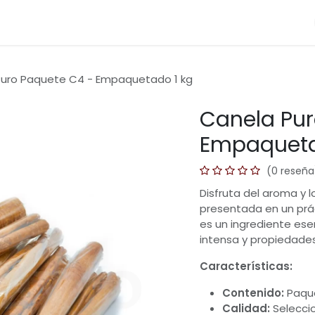
Categorias
Blog
Ayuda
Preguntas
Cont
Puro Paquete C4 - Empaquetado 1 kg
Canela Pur
Empaqueta
(0 reseña
Disfruta del aroma y l
presentada en un prác
es un ingrediente ese
intensa y propiedades
Características:
Contenido:
Paque
Calidad:
Selecci