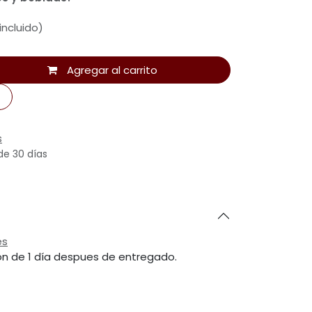
incluido)
Agregar al carrito
s
de 30 días
es
ón de 1 día despues de entregado.