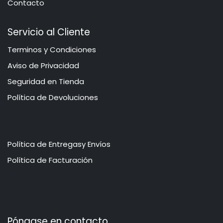
Contacto
Servicio al Cliente
​​​​​​​​​​​​​​​​​​T​e​r​mi​n​o​s​ ​y​ Co​n​di​cio​ne​s
Aviso de Privacidad
​​​​​​​​S​e​gu​r​idad ​en​ Ti​enda
Política de Devoluciones
Política de Entregasy Envíos
​​​​​P​o​l​​ít​ica de Facturación
Póngase en contacto