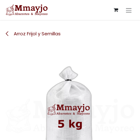
Ir al contenido
Arroz Frijol y Semillas