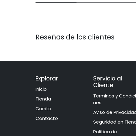
Reseñas de los clientes
Explorar
Servicio al
Cliente
Inicio
​​​​​​​​​​​​​​​​​​T​e​r​mi​n​o​s​ ​y​ Co​n​di​
​​​Tie​n​d​a
ne​s
Carrito
Aviso de Privacida
Contacto
​​​​​​​​S​e​gu​r​idad ​en​ Ti​e
Política de