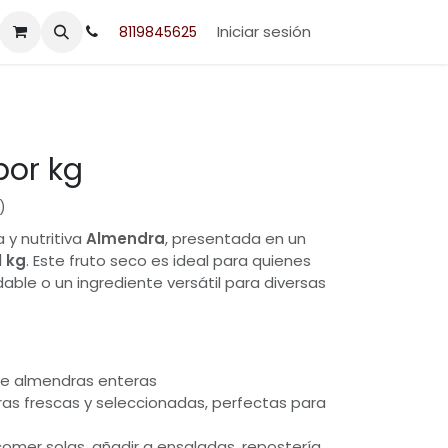
acto
Iniciar sesión
8119845625
por kg
)
a y nutritiva
Almendra
, presentada en un
1 kg
. Este fruto seco es ideal para quienes
able o un ingrediente versátil para diversas
de almendras enteras
s frescas y seleccionadas, perfectas para
comer solas, añadir a ensaladas, repostería,