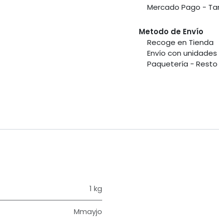
​Mercado Pago - Tar
Metodo de Envío
​Recoge en Tienda
​Envío con unidade
​Paquetería - Resto 
1 kg
Mmayjo