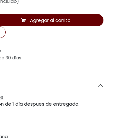
ncluido)
Agregar al carrito
s
de 30 días
es
ón de 1 día despues de entregado.
aria