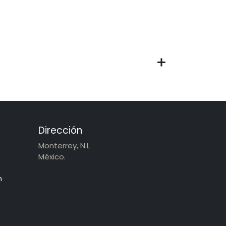
Dirección
Monterrey, N.L
México.
m