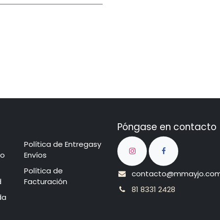
Póngase en contacto
Política de Entregasy
cio​
Envíos
​​​​​P​o​l​​ít​ica de
contacto@mmayjo.co
d
Facturación
81 8331 2428
nda