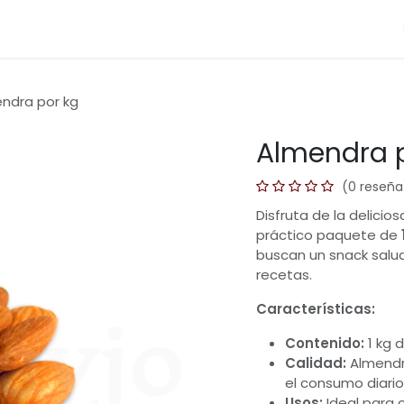
Categorias
Blog
Ayuda
Preguntas
Cont
ndra por kg
Almendra 
(0 reseña
Disfruta de la delicios
práctico paquete de
buscan un snack salud
recetas.
Características:
Contenido:
1 kg 
Calidad:
Almendra
el consumo diario
Usos:
Ideal para 