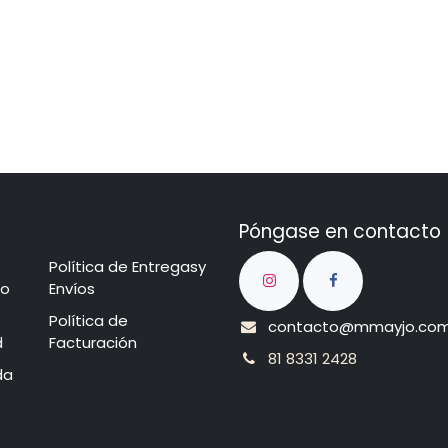
Póngase en contacto
Política de Entregasy
cio​
Envíos
​​​​​P​o​l​​ít​ica de
contacto@mmayjo.co
d
Facturación
81 8331 2428
nda