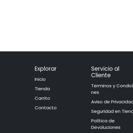
Explorar
Servicio al
Cliente
Inicio
​​​​​​​​​​​​​​​​​​T​e​r​mi​n​o​s​ ​y​ Co​n​di​
​​​Tie​n​d​a
ne​s
Carrito
Aviso de Privacida
Contacto
​​​​​​​​S​e​gu​r​idad ​en​ Ti​e
Política de
Devoluciones