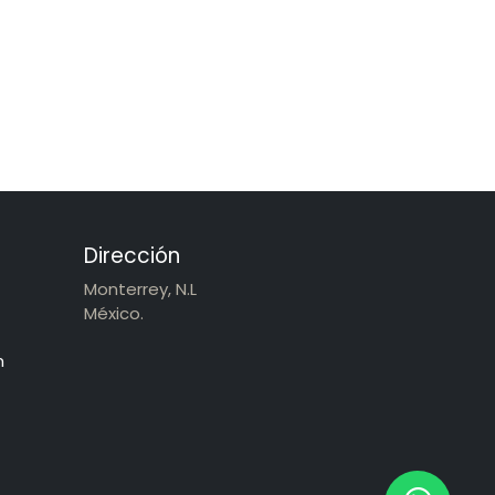
Dirección
Monterrey, N.L
México.
m