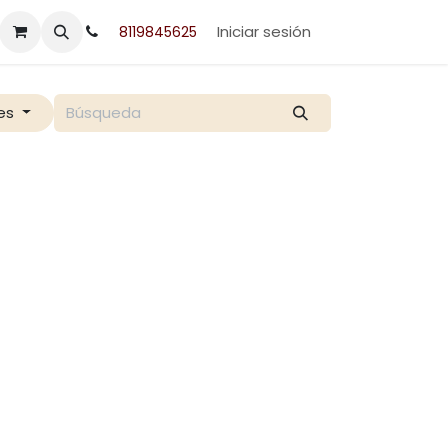
acto
Iniciar sesión
8119845625
es