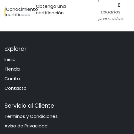
0
Obtenga una
Conocimiento
usuarios
certificación
certificado
premiados
Explorar
Inicio
​​​Tie​n​d​a
Carrito
Contacto
Servicio al Cliente
​​​​​​​​​​​​​​​​​​T​e​r​mi​n​o​s​ ​y​ Co​n​di​cio​ne​s
Aviso de Privacidad