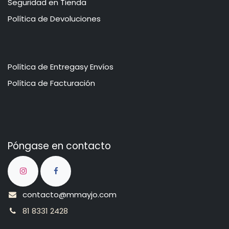
​​​​​​​​S​e​gu​r​idad ​en​ Ti​enda
Política de Devoluciones
Política de Entregasy Envíos
​​​​​P​o​l​​ít​ica de Facturación
Póngase en contacto
contacto@mmayjo.com
81 8331 2428