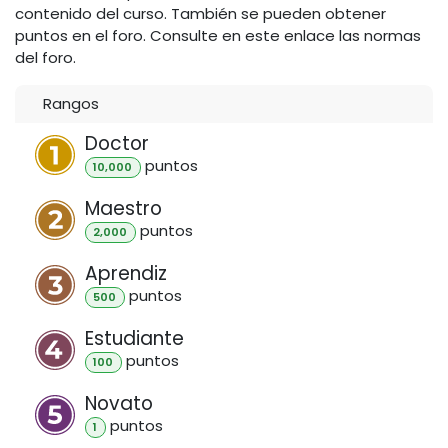
contenido del curso. También se pueden obtener
puntos en el foro. Consulte en este enlace las normas
del foro.
Rangos
Doctor
punto
s
10,000
Maestro
punto
s
2,000
Aprendiz
punto
s
500
Estudiante
punto
s
100
Novato
punto
s
1